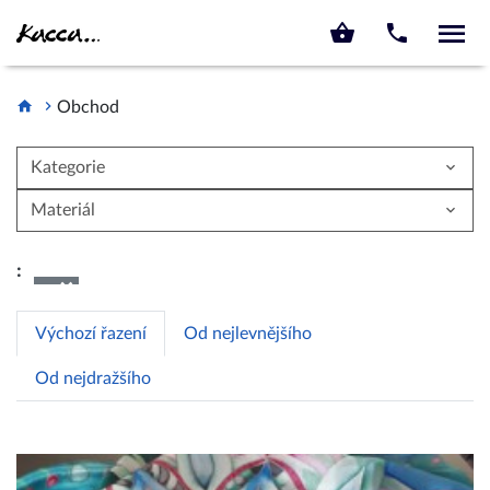
KACCA.CZ
Obchod
Kategorie
Materiál
:
×
Výchozí řazení
Od nejlevnějšího
Od nejdražšího