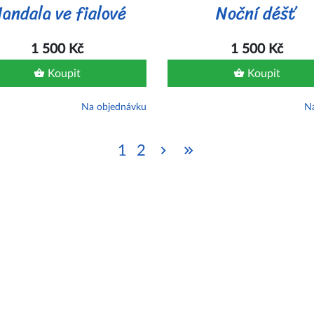
andala ve fialové
Noční déšť
1 500 Kč
1 500 Kč
Koupit
Koupit
Na objednávku
Na
1
2