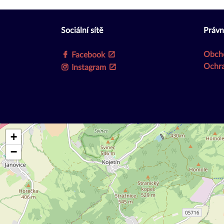
Sociální sítě
Právn
Obch
Facebook
Ochra
Instagram
+
−