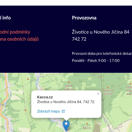
í info
Provozovna
odní podmínky
Životice u Nového Jičína 84
na osobních údajů
742 72
Provozní doba pro telefonické dotaz
Pondělí - Pátek 9:00 - 17:00
×
Kacca.cz
Životice u Nového Jičína 84, 742 72.
Zobrazit mapu