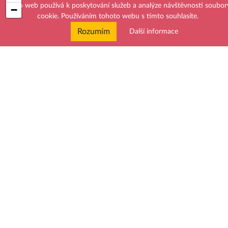
Tento web používá k poskytování služeb a analýze návštěvnosti soubor
−
×
cookie. Používáním tohoto webu s tímto souhlasíte.
Kacca.cz
Životice u Nového Jičína 84, 742 72.
Rozumím
Další informace
Zobrazit mapu
Leaflet
| Map data ©
OpenStreetMap
contributors,
CC-BY-SA
© 2026 Kacca
Publikování nebo šíření obsahu je zakázáno bez předchozího souhlasu.