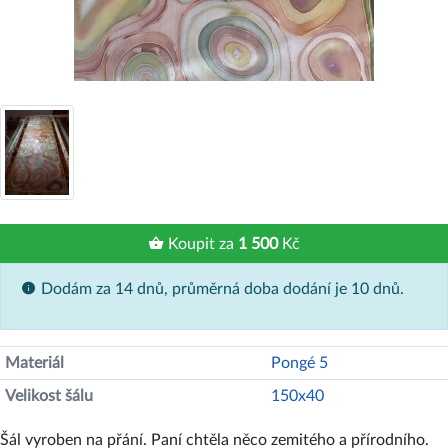
Koupit za
1 500
Kč
Dodám za 14 dnů, průměrná doba dodání je 10 dnů.
Materiál
Pongé 5
Velikost šálu
150x40
Šál vyroben na přání. Paní chtěla něco zemitého a přírodního.