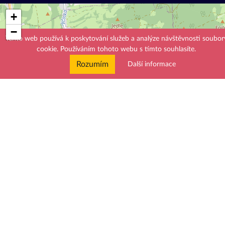
+
−
×
Tento web používá k poskytování služeb a analýze návštěvnosti soubor
Kacca.cz
cookie. Používáním tohoto webu s tímto souhlasíte.
Životice u Nového Jičína 84, 742 72.
Rozumím
Další informace
Zobrazit mapu
Leaflet
| Map data ©
OpenStreetMap
contributors,
CC-BY-SA